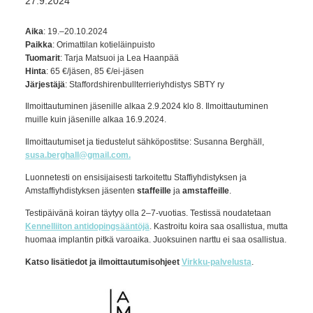
27.9.2024
Aika
: 19.–20.10.2024
Paikka
: Orimattilan kotieläinpuisto
Tuomarit
: Tarja Matsuoi ja Lea Haanpää
Hinta
: 65 €/jäsen, 85 €/ei-jäsen
Järjestäjä
: Staffordshirenbullterrieriyhdistys SBTY ry
Ilmoittautuminen jäsenille alkaa 2.9.2024 klo 8. Ilmoittautuminen
muille kuin jäsenille alkaa 16.9.2024.
Ilmoittautumiset ja tiedustelut sähköpostitse: Susanna Berghäll,
susa.berghall@gmail.com.
Luonnetesti on ensisijaisesti tarkoitettu Staffiyhdistyksen ja
Amstaffiyhdistyksen jäsenten
staffeille
ja
amstaffeille
.
Testipäivänä koiran täytyy olla 2–7-vuotias. Testissä noudatetaan
Kennelliiton antidopingsääntöjä
. Kastroitu koira saa osallistua, mutta
huomaa implantin pitkä varoaika. Juoksuinen narttu ei saa osallistua.
Katso lisätiedot ja ilmoittautumisohjeet
Virkku-palvelusta
.